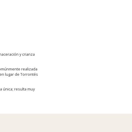
maceración y crianza
 comúnmente realizada
 en lugar de Torrontés
a única; resulta muy