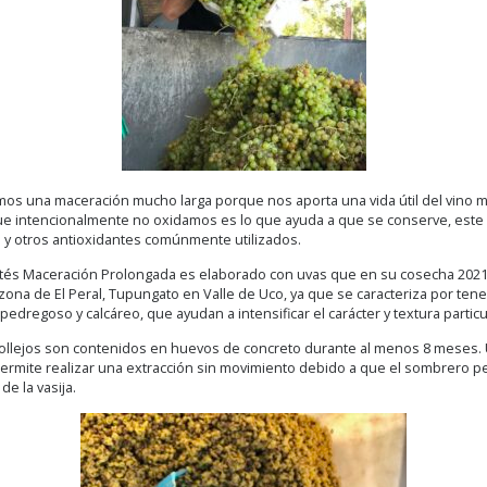
os una maceración mucho larga porque nos aporta una vida útil del vino m
 que intencionalmente no oxidamos es lo que ayuda a que se conserve, est
s y otros antioxidantes comúnmente utilizados.
ntés Maceración Prolongada es elaborado con uvas que en su cosecha 202
a zona de El Peral, Tupungato en Valle de Uco, ya que se caracteriza por ten
pedregoso y calcáreo, que ayudan a intensificar el carácter y textura particu
hollejos son contenidos en huevos de concreto durante al menos 8 meses. U
permite realizar una extracción sin movimiento debido a que el sombrer
e la vasija.