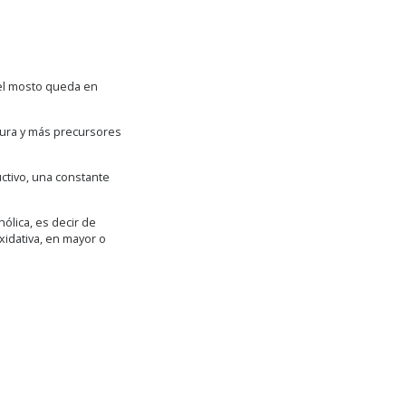
, el mosto queda en
xtura y más precursores
ctivo, una constante
ólica, es decir de
xidativa, en mayor o