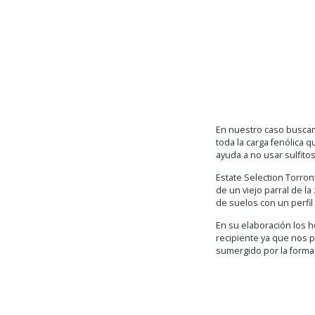
En nuestro caso buscam
toda la carga fenólica
ayuda a no usar sulfito
Estate Selection Torro
de un viejo parral de l
de suelos con un perfil 
En su elaboración los 
recipiente ya que nos 
sumergido por la forma d