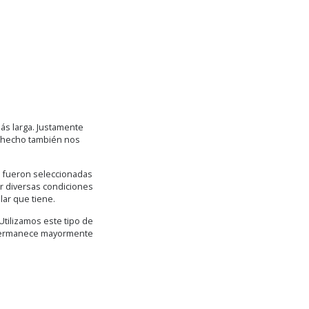
ás larga. Justamente
e hecho también nos
1 fueron seleccionadas
er diversas condiciones
lar que tiene.
tilizamos este tipo de
o permanece mayormente