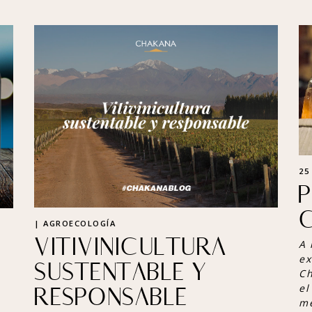
25
P
| AGROECOLOGÍA
VITIVINICULTURA
A 
ex
SUSTENTABLE Y
Ch
RESPONSABLE
el
mé