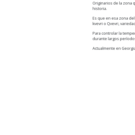
Originarios de la zona 
historia.
Es que en esa zona del 
kvevri o Qvevri, varie
Para controlar la tempe
durante largos período
Actualmente en Georgia 