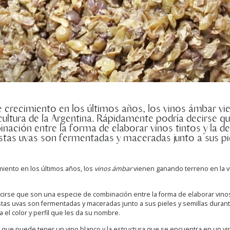
e crecimiento en los últimos años, los vinos ámbar v
icultura de la Argentina. Rápidamente podría decirse q
nación entre la forma de elaborar vinos tintos y la de
stas uvas son fermentadas y maceradas junto a sus pie
miento en los últimos años, los
vinos ámbar
vienen ganando terreno en la vit
irse que son una especie de combinación entre la forma de elaborar vinos 
stas uvas son fermentadas y maceradas junto a sus pieles y semillas dura
 el color y perfil que les da su nombre.
z que puede tener un vino blanco y la estructura que se encuentra en un vin