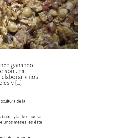
ienen ganando
ue son una
 elaborar vinos
les y […]
icultura de la
tintos y la de elaborar
nte unos meses; es éste
o tinto, los
vinos