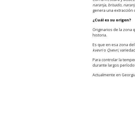
naranja, brisado, naran
genera una extracción 
¿Cuál es su origen?
Originarios de la zona 
historia.
Es que en esa zona del 
kvevri
o
Qvevri
, varied
Para controlar la tempe
durante largos período
Actualmente en Georgia