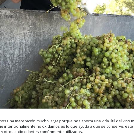
os una maceración mucho larga porque nos aporta una vida útil del vino m
 que intencionalmente no oxidamos es lo que ayuda a que se conserve, est
s y otros antioxidantes comúnmente utilizados.