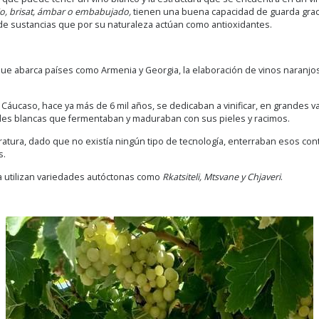
jo, brisat, ámbar o embabujado,
tienen una buena capacidad de guarda grac
de sustancias que por su naturaleza actúan como antioxidantes.
que abarca países como Armenia y Georgia, la elaboración de vinos naranjos
Cáucaso, hace ya más de 6 mil años, se dedicaban a vinificar, en grandes v
ades blancas que fermentaban y maduraban con sus pieles y racimos.
ratura, dado que no existía ningún tipo de tecnología, enterraban esos con
s.
 utilizan variedades autóctonas como
Rkatsiteli, Mtsvane y Chjaveri
.